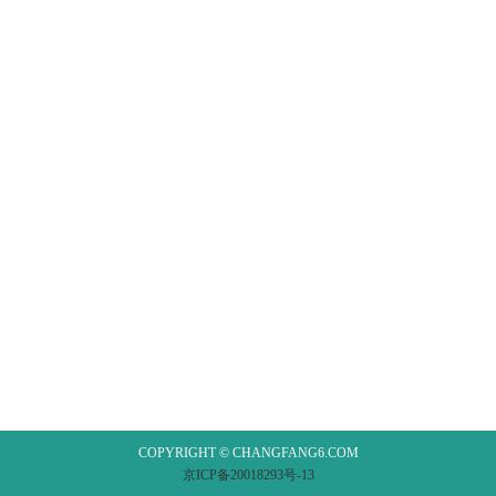
COPYRIGHT © CHANGFANG6.COM
京ICP备20018293号-13