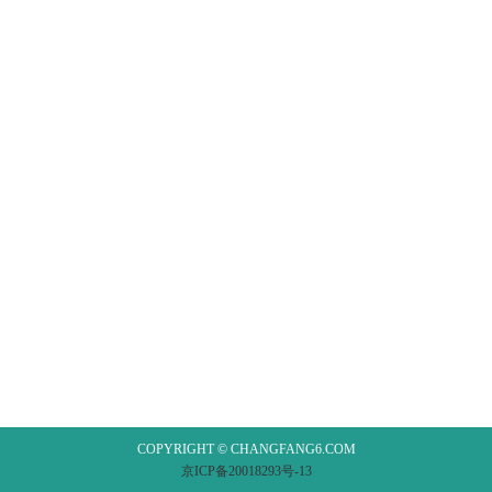
COPYRIGHT © CHANGFANG6.COM
京ICP备20018293号-13