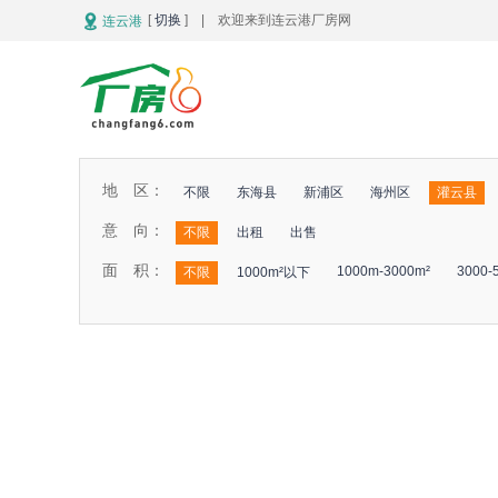
[
切换
] | 欢迎来到连云港厂房网
连云港
地 区：
不限
东海县
新浦区
海州区
灌云县
意 向：
不限
出租
出售
面 积：
1000m-3000m²
3000-
不限
1000m²以下