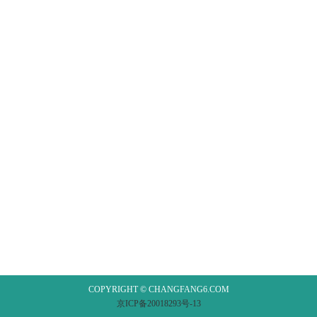
COPYRIGHT © CHANGFANG6.COM
京ICP备20018293号-13