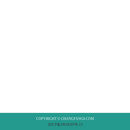
COPYRIGHT © CHANGFANG6.COM
京ICP备20018293号-13