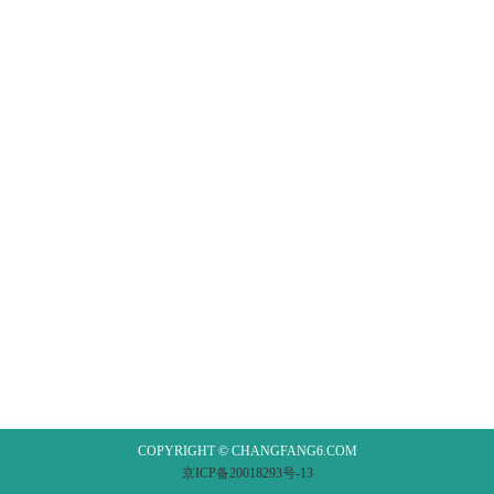
COPYRIGHT © CHANGFANG6.COM
京ICP备20018293号-13