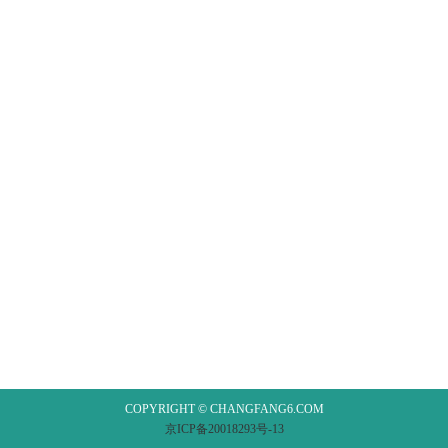
COPYRIGHT © CHANGFANG6.COM
京ICP备20018293号-13